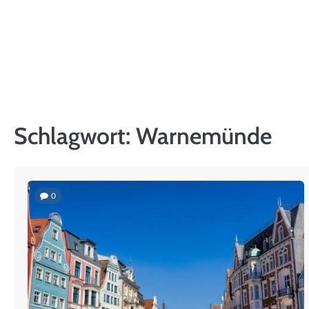
Skip
to
content
Schlagwort:
Warnemünde
0