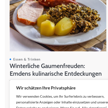
Essen & Trinken
Winterliche Gaumenfreuden:
Emdens kulinarische Entdeckungen
Während meiner Reisen in diese reizvolle norddeutsche Stadt
konnte ich eine kulinarische Welt entdecken, die reich an
Wir schätzen Ihre Privatsphäre
Geschmack, Tradition und…
Wir verwenden Cookies, um Ihr Surferlebnis zu verbessern,
kim
personalisierte Anzeigen oder Inhalte einzusetzen und unsere
20/01/2024
Datenverkehr zu analysieren. Wenn Sie auf „Alle akzeptieren"