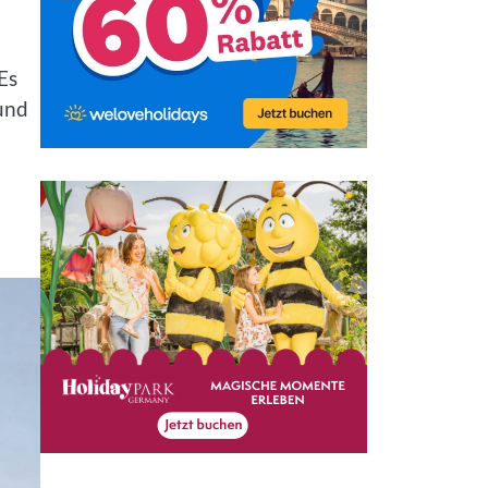
Es
und