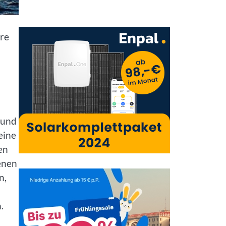
äre
 und
eine
en
enen
n,
.